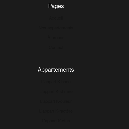
Pages
Accueil
Nos appartements
À propos
Contact
Appartements
L'appart K-bane
L'appart K-shmire
L'appart K-ouleur
L'appart K-ractère
L'appart K-ctus