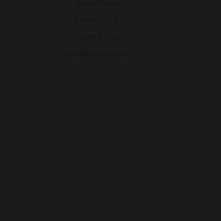
L'appart K-psule
L'appart K-za
L'appart K-torze
La résidence Kmeleon